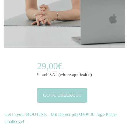
29,00€
* incl. VAT (where applicable)
GO TO CHECKOUT
Get in your ROUTINE - Mit Deiner pilaME® 30 Tage Pilates
Challenge!